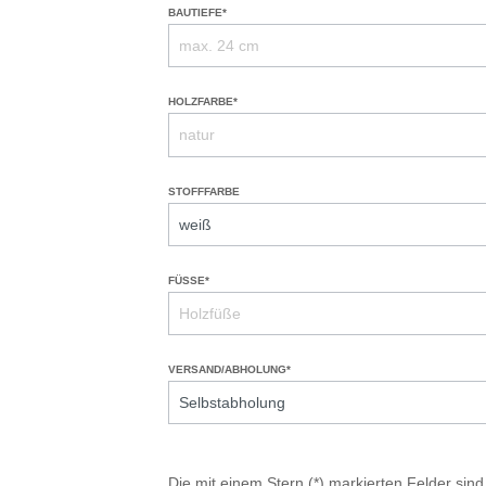
BAUTIEFE*
HOLZFARBE*
STOFFFARBE
FÜSSE*
VERSAND/ABHOLUNG*
Die mit einem Stern (*) markierten Felder sind 