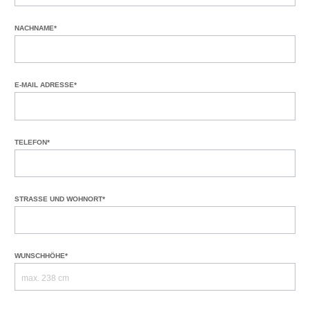
NACHNAME*
E-MAIL ADRESSE*
TELEFON*
STRASSE UND WOHNORT*
WUNSCHHÖHE*