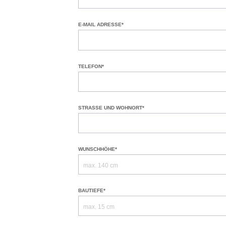
E-MAIL ADRESSE*
TELEFON*
STRASSE UND WOHNORT*
WUNSCHHÖHE*
BAUTIEFE*