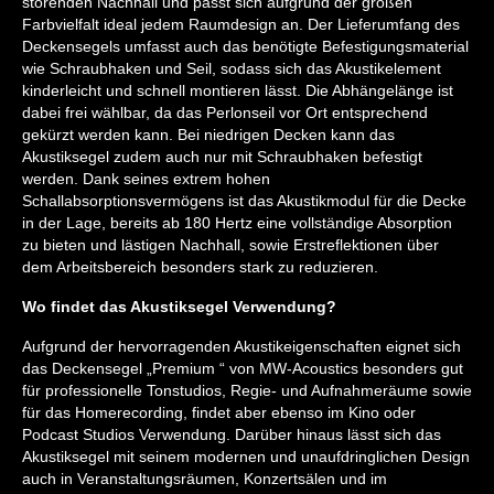
störenden Nachhall und passt sich aufgrund der großen
Farbvielfalt ideal jedem Raumdesign an. Der Lieferumfang des
Deckensegels umfasst auch das benötigte Befestigungsmaterial
wie Schraubhaken und Seil, sodass sich das Akustikelement
kinderleicht und schnell montieren lässt. Die Abhängelänge ist
dabei frei wählbar, da das Perlonseil vor Ort entsprechend
gekürzt werden kann. Bei niedrigen Decken kann das
Akustiksegel zudem auch nur mit Schraubhaken befestigt
werden. Dank seines extrem hohen
Schallabsorptionsvermögens ist das Akustikmodul für die Decke
in der Lage, bereits ab 180 Hertz eine vollständige Absorption
zu bieten und lästigen Nachhall, sowie Erstreflektionen über
dem Arbeitsbereich besonders stark zu reduzieren.
Wo findet das Akustiksegel Verwendung?
Aufgrund der hervorragenden Akustikeigenschaften eignet sich
das Deckensegel „Premium “ von MW-Acoustics besonders gut
für professionelle Tonstudios, Regie- und Aufnahmeräume sowie
für das Homerecording, findet aber ebenso im Kino oder
Podcast Studios Verwendung. Darüber hinaus lässt sich das
Akustiksegel mit seinem modernen und unaufdringlichen Design
auch in Veranstaltungsräumen, Konzertsälen und im