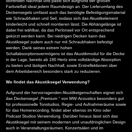
störenden Nachhall und passt sich aufgrund der großen
Farbvielfalt ideal jedem Raumdesign an. Der Lieferumfang des
Deckensegels umfasst auch das benötigte Befestigungsmaterial
wie Schraubhaken und Seil, sodass sich das Akustikelement
kinderleicht und schnell montieren lässt. Die Abhängelänge ist
dabei frei wählbar, da das Perlonseil vor Ort entsprechend
gekürzt werden kann. Bei niedrigen Decken kann das
Akustiksegel zudem auch nur mit Schraubhaken befestigt
werden. Dank seines extrem hohen
Schallabsorptionsvermögens ist das Akustikmodul für die Decke
in der Lage, bereits ab 180 Hertz eine vollständige Absorption
zu bieten und lästigen Nachhall, sowie Erstreflektionen über
dem Arbeitsbereich besonders stark zu reduzieren.
Wo findet das Akustiksegel Verwendung?
Aufgrund der hervorragenden Akustikeigenschaften eignet sich
das Deckensegel „Premium “ von MW-Acoustics besonders gut
für professionelle Tonstudios, Regie- und Aufnahmeräume sowie
für das Homerecording, findet aber ebenso im Kino oder
Podcast Studios Verwendung. Darüber hinaus lässt sich das
Akustiksegel mit seinem modernen und unaufdringlichen Design
auch in Veranstaltungsräumen, Konzertsälen und im