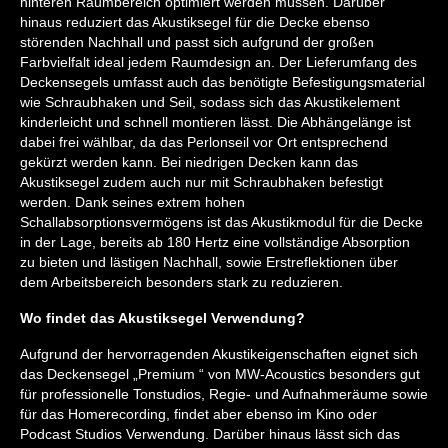
hinteren Raumbereich optimiert werden müssen. Darüber
hinaus reduziert das Akustiksegel für die Decke ebenso
störenden Nachhall und passt sich aufgrund der großen
Farbvielfalt ideal jedem Raumdesign an. Der Lieferumfang des
Deckensegels umfasst auch das benötigte Befestigungsmaterial
wie Schraubhaken und Seil, sodass sich das Akustikelement
kinderleicht und schnell montieren lässt. Die Abhängelänge ist
dabei frei wählbar, da das Perlonseil vor Ort entsprechend
gekürzt werden kann. Bei niedrigen Decken kann das
Akustiksegel zudem auch nur mit Schraubhaken befestigt
werden. Dank seines extrem hohen
Schallabsorptionsvermögens ist das Akustikmodul für die Decke
in der Lage, bereits ab 180 Hertz eine vollständige Absorption
zu bieten und lästigen Nachhall, sowie Erstreflektionen über
dem Arbeitsbereich besonders stark zu reduzieren.
Wo findet das Akustiksegel Verwendung?
Aufgrund der hervorragenden Akustikeigenschaften eignet sich
das Deckensegel „Premium “ von MW-Acoustics besonders gut
für professionelle Tonstudios, Regie- und Aufnahmeräume sowie
für das Homerecording, findet aber ebenso im Kino oder
Podcast Studios Verwendung. Darüber hinaus lässt sich das