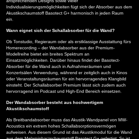
ansprechenden Designs sowie vieler
Individualisierungsmöglichkeiten fügt sich der Absorber aus dem
Akustikschaumstoff Basotect G+ harmonisch in jeden Raum
ein.
Wann eignet sich der Schallabsorber für die Wand?
Ob Tonstudio, Regieraum oder als erstklassige Ausstattung fürs
Homerecording – der Wandabsorber aus der Premium-
Modellreihe bietet ein breites Spektrum an
Einsatzmöglichkeiten. Darüber hinaus findet der Basotect-
Absorber für die Wand auch in Aufnahmeräumen und
Konzertsälen Verwendung, während er zeitglich auch in Kinos
oder Veranstaltungsräumen für ein hervorragendes Klangbild
einsteht. Der Schallabsorber Premium lässt sich zudem auch
hervorragend im Podcast und High-End Bereich einsetzen.
Der Wandabsorber besteht aus hochwertigem
Akustikschaumstoff
Als Breitbandabsorber muss das Akustik-Wandpanel von MW-
Acoustics ein extrem hohes Schallabsorptionsvermögen
aufweisen. Aus diesem Grund ist das Akustikmodul für die Wand
aus dem Melaminharzschaumstoff Basotect G+ gefertigt. So ist