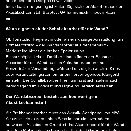
ansprechenden Designs sowie vieler
Individualisierungsmöglichkeiten fügt sich der Absorber aus dem
Akustikschaumstoff Basotect G+ harmonisch in jeden Raum
ein.
Wann eignet sich der Schallabsorber für die Wand?
Ob Tonstudio, Regieraum oder als erstklassige Ausstattung fürs
Homerecording – der Wandabsorber aus der Premium-
Modellreihe bietet ein breites Spektrum an
Einsatzmöglichkeiten. Darüber hinaus findet der Basotect-
Absorber für die Wand auch in Aufnahmeräumen und
Konzertsälen Verwendung, während er zeitglich auch in Kinos
oder Veranstaltungsräumen für ein hervorragendes Klangbild
einsteht. Der Schallabsorber Premium lässt sich zudem auch
hervorragend im Podcast und High-End Bereich einsetzen.
Der Wandabsorber besteht aus hochwertigem
Akustikschaumstoff
Als Breitbandabsorber muss das Akustik-Wandpanel von MW-
Acoustics ein extrem hohes Schallabsorptionsvermögen
aufweisen. Aus diesem Grund ist das Akustikmodul für die Wand
aus dem Melaminharzschaumstoff Basotect G+ gefertigt. So ist