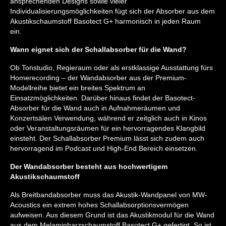
ansprechenden Designs sowie vieler
Individualisierungsmöglichkeiten fügt sich der Absorber aus dem
Akustikschaumstoff Basotect G+ harmonisch in jeden Raum
ein.
Wann eignet sich der Schallabsorber für die Wand?
Ob Tonstudio, Regieraum oder als erstklassige Ausstattung fürs
Homerecording – der Wandabsorber aus der Premium-
Modellreihe bietet ein breites Spektrum an
Einsatzmöglichkeiten. Darüber hinaus findet der Basotect-
Absorber für die Wand auch in Aufnahmeräumen und
Konzertsälen Verwendung, während er zeitglich auch in Kinos
oder Veranstaltungsräumen für ein hervorragendes Klangbild
einsteht. Der Schallabsorber Premium lässt sich zudem auch
hervorragend im Podcast und High-End Bereich einsetzen.
Der Wandabsorber besteht aus hochwertigem
Akustikschaumstoff
Als Breitbandabsorber muss das Akustik-Wandpanel von MW-
Acoustics ein extrem hohes Schallabsorptionsvermögen
aufweisen. Aus diesem Grund ist das Akustikmodul für die Wand
aus dem Melaminharzschaumstoff Basotect G+ gefertigt. So ist