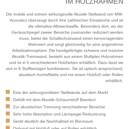
IM HOLZRAHMEN
Die mobile und extrem wirkungsvolle Akustik-Stellwand von MW-
Acoustics überzeugt durch ihre zahlreichen Einsatzorte und ist
die ultimative Allzweckwaffe. Besonders dort, wo der
Geräuschpegel zweier Bereiche zueinander reduziert werden
muss, bietet die Schallschutzwand einen hervorragenden
Mehrwert und sorgt gleichzeitig für eine angenehme
Arbeitsatmosphäre. Die handgefertigte schwere und massive
Akustik-Trennwand, besteht aus einem Multiplex Holzrahmen
und ist in 5 verschiedenen Holzfarben erhältlich. Dazu lässt sie
sich in 8 Stoffbezügen kombinieren. Sie ist optisch ansprechend,
akustisch hocheffektiv und mit einem Holzfuß oder Rollen
erhältlich.
Eine der wirkungsvollsten Stellwände auf dem Markt
Gefüllt mit dem Akustik-Schaumstoff Basotect
Zur akustischen Trennung verschiedener Bereiche
Sehr hohe Absorption und Lärmpegel Reduzierung
Senkt deutlich die Nachhallzeit im Büroraum
Optional mit Holzfuß oder auf Rollen erhältlich