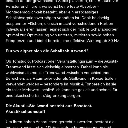
einfach an der gewünschten Stelle platzieren, so z.B. auch vor
Fenster und Türen, wo sonst keine feste Absorber -
Montagemöglichkeit besteht, aber ein erstklassiges
Schallabsorptionsvermögen vonnöten ist. Dank beidseitig
bespannter Flächen, die sich in acht verschiedenen Farben
individualisieren lassen, eignet sich der mobile Schallabsorber
optimal zur Optimierung von unteren, mittleren sowie hohen
Frequenzen und bietet bereits eine effektive Wirkung ab 30 Hz.
Für wo eignet sich die Schallschutzwand?
Ob Tonstudio, Podcast oder Veranstaltungsraum – die Akustik-
Trennwand lässt sich vielseitig einsetzen. Dabei kann sie
wahlweise als mobile Trennwand zwischen verschiedenen
Bereichen, als Raumteiler oder als Stellwand in Konzertsälen
verwendet werden – besonders im Musik & Tonbereich ist sie
ein toller Mehrwert, schließlich kann sie gezielt und schnell für
eine akustische Ein -/Abgrenzung sorgen.
Die Akustik-Stellwand besteht aus Basotect-
Akustikschaumstoff
Um ihren hohen Ansprüchen gerecht zu werden, besteht die
mobile Trennwand zu 100% aus dem hervorragenden und