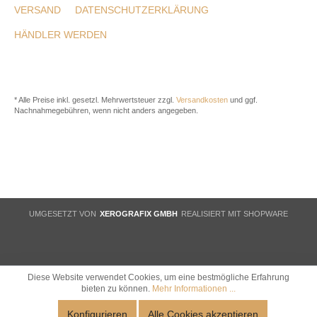
VERSAND
DATENSCHUTZERKLÄRUNG
HÄNDLER WERDEN
* Alle Preise inkl. gesetzl. Mehrwertsteuer zzgl.
Versandkosten
und ggf.
Nachnahmegebühren, wenn nicht anders angegeben.
UMGESETZT VON
XEROGRAFIX GMBH
REALISIERT MIT SHOPWARE
Diese Website verwendet Cookies, um eine bestmögliche Erfahrung
bieten zu können.
Mehr Informationen ...
Konfigurieren
Alle Cookies akzeptieren