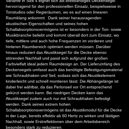
Variante in Size 4 eignet sich als breitbandiges Deckensegel
hervorragend für den professionellen Einsatz, beispielsweise in
Tonstudios oder Regieräumen, wo es auf einen linearen
Raumklang ankommt. Dank seiner herausragenden
akustischen Eigenschaften und seines hohen
Schallabsorptionsvermögens ist er besonders in der Ton- sowie
Musikbranche beliebt und kommt überall dort zum Einsatz, wo
tiefe, mittlere und auch hohe Frequenzen im vorderen und
hinteren Raumbereich optimiert werden müssen. Darüber
hinaus reduziert das Akustiksegel für die Decke ebenso
störenden Nachhall und passt sich aufgrund der großen
Farbvielfalt ideal jedem Raumdesign an. Der Lieferumfang des
Deckensegels umfasst auch das benötigte Befestigungsmaterial
wie Schraubhaken und Seil, sodass sich das Akustikelement
kinderleicht und schnell montieren lässt. Die Abhängelänge ist
dabei frei wählbar, da das Perlonseil vor Ort entsprechend
gekürzt werden kann. Bei niedrigen Decken kann das
Akustiksegel zudem auch nur mit Schraubhaken befestigt
werden. Dank seines extrem hohen
Schallabsorptionsvermögens ist das Akustikmodul für die Decke
in der Lage, bereits effektiv ab 60 Hertz zu wirken und lästigen
Nachhall, sowie Erstreflektionen über dem Arbeitsbereich
besonders stark zu reduzieren.