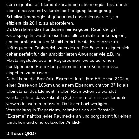
dem eigentlichen Element zusammen 55cm ergibt. Erst durch
diese massive und voluminöse Fertigung kann genug
Schallwellenenergie abgebaut und absorbiert werden, um
effizient bis 20 Hz. zu absorbieren.
Da Bassfallen das Fundament eines guten Raumklangs
widerspiegeln, wurde diese Bassfalle explizit dafür konzipiert,
um im professionellen Musikbereich beste Ergebnisse im
tieffrequenten Tonbereich zu erzielen. Die Basetrap eignet sich
daher perfekt für den ambitionierten Anwender wie z.B. im
Masteringstudio oder in Regieräumen, wo es auf einen
punktgenauen Raumklang ankommt, ohne Kompromisse
eingehen zu müssen.
Dabei kann die Bassfalle Extreme durch ihre Höhe von 220cm,
einer Breite von 105cm und einem Eigengewicht von 37 kg als
alleinstehendes Element in allen Raumecken verwendet
werden, ohne, dass zukünftig 2,3,4 und mehr Einzelelemente
verwendet werden müssen. Dank der hochwertigen
Verarbeitung in Trapezform, schmiegt sich die Bassfalle
"Extreme" nahtlos jeder Raumecke an und sorgt somit für einen
amtlichen und eindrucksvollen Anblick.
Diffusor QRD7