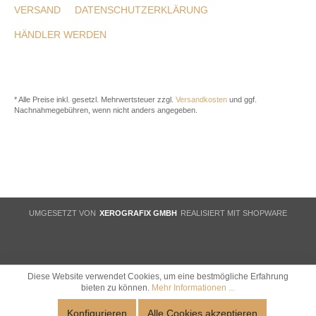
VERSAND
DATENSCHUTZERKLÄRUNG
HÄNDLER WERDEN
* Alle Preise inkl. gesetzl. Mehrwertsteuer zzgl.
Versandkosten
und ggf.
Nachnahmegebühren, wenn nicht anders angegeben.
UMGESETZT VON
XEROGRAFIX GMBH
REALISIERT MIT SHOPWARE
Diese Website verwendet Cookies, um eine bestmögliche Erfahrung
bieten zu können.
Mehr Informationen ...
Konfigurieren
Alle Cookies akzeptieren