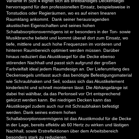
Variante in Size 4 eignet sich als breitbandiges Deckensegel
hervorragend für den professionellen Einsatz, beispielsweise in
Tonstudios oder Regieräumen, wo es auf einen linearen
Raumklang ankommt. Dank seiner herausragenden
akustischen Eigenschaften und seines hohen
Schallabsorptionsvermögens ist er besonders in der Ton- sowie
Musikbranche beliebt und kommt überall dort zum Einsatz, wo
tiefe, mittlere und auch hohe Frequenzen im vorderen und
hinteren Raumbereich optimiert werden müssen. Darüber
hinaus reduziert das Akustiksegel für die Decke ebenso
störenden Nachhall und passt sich aufgrund der großen
Farbvielfalt ideal jedem Raumdesign an. Der Lieferumfang des
Deckensegels umfasst auch das benötigte Befestigungsmaterial
wie Schraubhaken und Seil, sodass sich das Akustikelement
kinderleicht und schnell montieren lässt. Die Abhängelänge ist
dabei frei wählbar, da das Perlonseil vor Ort entsprechend
gekürzt werden kann. Bei niedrigen Decken kann das
Akustiksegel zudem auch nur mit Schraubhaken befestigt
werden. Dank seines extrem hohen
Schallabsorptionsvermögens ist das Akustikmodul für die Decke
in der Lage, bereits effektiv ab 60 Hertz zu wirken und lästigen
Nachhall, sowie Erstreflektionen über dem Arbeitsbereich
besonders stark zu reduzieren.