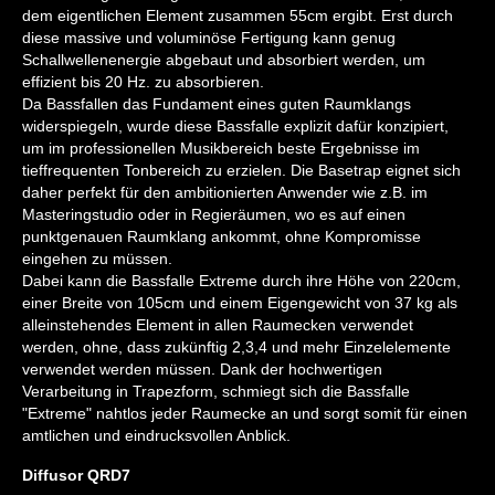
dem eigentlichen Element zusammen 55cm ergibt. Erst durch
diese massive und voluminöse Fertigung kann genug
Schallwellenenergie abgebaut und absorbiert werden, um
effizient bis 20 Hz. zu absorbieren.
Da Bassfallen das Fundament eines guten Raumklangs
widerspiegeln, wurde diese Bassfalle explizit dafür konzipiert,
um im professionellen Musikbereich beste Ergebnisse im
tieffrequenten Tonbereich zu erzielen. Die Basetrap eignet sich
daher perfekt für den ambitionierten Anwender wie z.B. im
Masteringstudio oder in Regieräumen, wo es auf einen
punktgenauen Raumklang ankommt, ohne Kompromisse
eingehen zu müssen.
Dabei kann die Bassfalle Extreme durch ihre Höhe von 220cm,
einer Breite von 105cm und einem Eigengewicht von 37 kg als
alleinstehendes Element in allen Raumecken verwendet
werden, ohne, dass zukünftig 2,3,4 und mehr Einzelelemente
verwendet werden müssen. Dank der hochwertigen
Verarbeitung in Trapezform, schmiegt sich die Bassfalle
"Extreme" nahtlos jeder Raumecke an und sorgt somit für einen
amtlichen und eindrucksvollen Anblick.
Diffusor QRD7