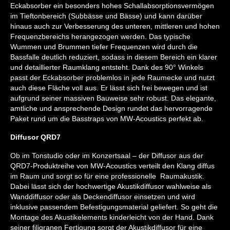
Eckabsorber ein besonders hohes Schallabsorptionsvermögen
im Tieftonbereich (Subbässe und Bässe) und kann darüber
hinaus auch zur Verbesserung des unteren, mittleren und hohen
Frequenzbereichs herangezogen werden. Das typische
Wummen und Brummen tiefer Frequenzen wird durch die
Bassfalle deutlich reduziert, sodass in diesem Bereich ein klarer
und detaillierter Raumklang entsteht. Dank des 90° Winkels
passt der Eckabsorber problemlos in jede Raumecke und nutzt
auch diese Fläche voll aus. Er lässt sich frei bewegen und ist
aufgrund seiner massiven Bauweise sehr robust. Das elegante,
amtliche und ansprechende Design rundet das hervorragende
Paket rund um die Basstraps von MW-Acoustics perfekt ab.
Diffusor QRD7
Ob im Tonstudio oder im Konzertsaal – der Diffusor aus der
QRD7-Produktreihe von MW-Acoustics verteilt den Klang diffus
im Raum und sorgt so für eine professionelle Raumakustik.
Dabei lässt sich der hochwertige Akustikdiffusor wahlweise als
Wanddiffusor oder als Deckendiffusor einsetzen und wird
inklusive passendem Befestigungsmaterial geliefert. So geht die
Montage des Akustikelements kinderleicht von der Hand. Dank
seiner filigranen Fertigung sorgt der Akustikdiffusor für eine