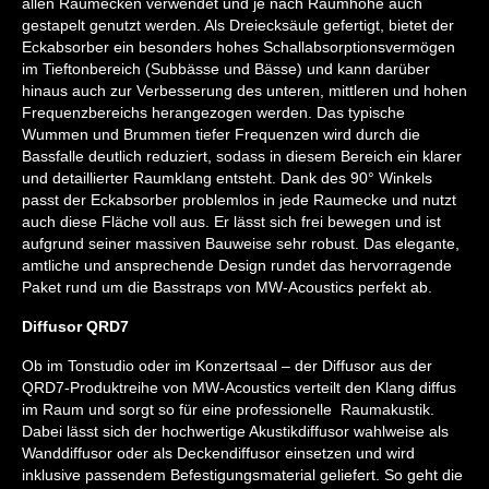
allen Raumecken verwendet und je nach Raumhöhe auch
gestapelt genutzt werden. Als Dreiecksäule gefertigt, bietet der
Eckabsorber ein besonders hohes Schallabsorptionsvermögen
im Tieftonbereich (Subbässe und Bässe) und kann darüber
hinaus auch zur Verbesserung des unteren, mittleren und hohen
Frequenzbereichs herangezogen werden. Das typische
Wummen und Brummen tiefer Frequenzen wird durch die
Bassfalle deutlich reduziert, sodass in diesem Bereich ein klarer
und detaillierter Raumklang entsteht. Dank des 90° Winkels
passt der Eckabsorber problemlos in jede Raumecke und nutzt
auch diese Fläche voll aus. Er lässt sich frei bewegen und ist
aufgrund seiner massiven Bauweise sehr robust. Das elegante,
amtliche und ansprechende Design rundet das hervorragende
Paket rund um die Basstraps von MW-Acoustics perfekt ab.
Diffusor QRD7
Ob im Tonstudio oder im Konzertsaal – der Diffusor aus der
QRD7-Produktreihe von MW-Acoustics verteilt den Klang diffus
im Raum und sorgt so für eine professionelle Raumakustik.
Dabei lässt sich der hochwertige Akustikdiffusor wahlweise als
Wanddiffusor oder als Deckendiffusor einsetzen und wird
inklusive passendem Befestigungsmaterial geliefert. So geht die