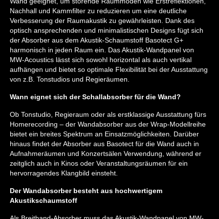
Wand geeignet, um störende Raummoden wie Erstreflektionen,
Nachhall und Kammfilter zu reduzieren um eine deutliche
Verbesserung der Raumakustik zu gewährleisten. Dank des
optisch ansprechenden und minimalistischen Designs fügt sich
der Absorber aus dem Akustik-Schaumstoff Basotect G+
harmonisch in jeden Raum ein. Das Akustik-Wandpanel von
MW-Acoustics lässt sich sowohl horizontal als auch vertikal
aufhängen und bietet so optimale Flexibilität bei der Ausstattung
von z.B. Tonstudios und Regieräumen.
Wann eignet sich der Schallabsorber für die Wand?
Ob Tonstudio, Regieraum oder als erstklassige Ausstattung fürs
Homerecording – der Wandabsorber aus der Wrap-Modellreihe
bietet ein breites Spektrum an Einsatzmöglichkeiten. Darüber
hinaus findet der Absorber aus Basotect für die Wand auch in
Aufnahmeräumen und Konzertsälen Verwendung, während er
zeitglich auch in Kinos oder Veranstaltungsräumen für ein
hervorragendes Klangbild einsteht.
Der Wandabsorber besteht aus hochwertigem
Akustikschaumstoff
Als Breitband-Absorber muss das Akustik-Wandpanel von MW-