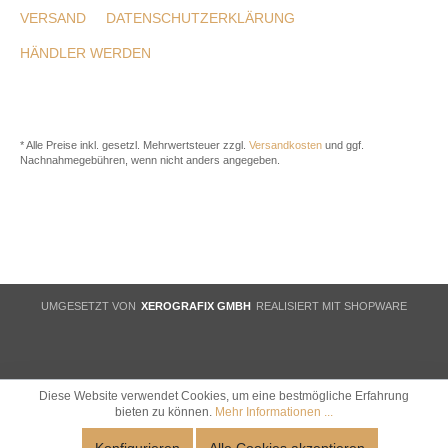
VERSAND
DATENSCHUTZERKLÄRUNG
HÄNDLER WERDEN
* Alle Preise inkl. gesetzl. Mehrwertsteuer zzgl.
Versandkosten
und ggf.
Nachnahmegebühren, wenn nicht anders angegeben.
UMGESETZT VON
XEROGRAFIX GMBH
REALISIERT MIT SHOPWARE
Diese Website verwendet Cookies, um eine bestmögliche Erfahrung
bieten zu können.
Mehr Informationen ...