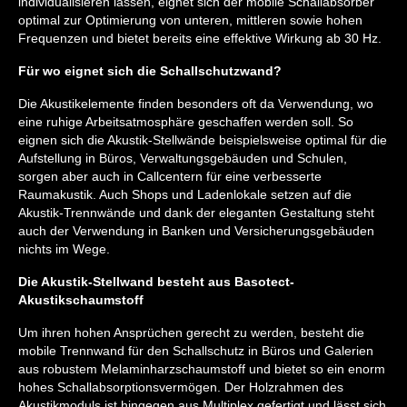
individualisieren lassen, eignet sich der mobile Schallabsorber
optimal zur Optimierung von unteren, mittleren sowie hohen
Frequenzen und bietet bereits eine effektive Wirkung ab 30 Hz.
Für wo eignet sich die Schallschutzwand?
Die Akustikelemente finden besonders oft da Verwendung, wo
eine ruhige Arbeitsatmosphäre geschaffen werden soll. So
eignen sich die Akustik-Stellwände beispielsweise optimal für die
Aufstellung in Büros, Verwaltungsgebäuden und Schulen,
sorgen aber auch in Callcentern für eine verbesserte
Raumakustik. Auch Shops und Ladenlokale setzen auf die
Akustik-Trennwände und dank der eleganten Gestaltung steht
auch der Verwendung in Banken und Versicherungsgebäuden
nichts im Wege.
Die Akustik-Stellwand besteht aus Basotect-
Akustikschaumstoff
Um ihren hohen Ansprüchen gerecht zu werden, besteht die
mobile Trennwand für den Schallschutz in Büros und Galerien
aus robustem Melaminharzschaumstoff und bietet so ein enorm
hohes Schallabsorptionsvermögen. Der Holzrahmen des
Akustikmoduls ist hingegen aus Multiplex gefertigt und lässt sich