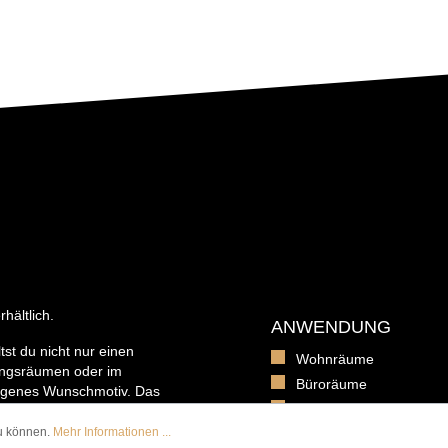
hältlich.
ANWENDUNG
tst du nicht nur einen
Wohnräume
ngsräumen oder im
Büroräume
igenes Wunschmotiv. Das
Verwaltungsgebäuden
 passender Wandbefestigung
nderleicht von der Hand geht.
zu können.
Mehr Informationen ...
Schulen und Kitas