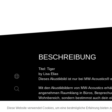
BESCHREIBUNG
Titel: Tiger
by Lisa Elias
Dieses Akustikbild ist nur bei MW-Acoustics® er
Mit den Akustikbildern von MW-Acoustics erhäl
angenehmen Raumklang in Büros, Besprechu
Wohnbereich, sondern bestimmst auch dein e
Akustikbild für die Wand wird dabei inklusive
geliefert, sodass das Aufhängen des Bildes ki
Diese Website verwendet Cookies, um eine bestmögliche Erfahrung bieten 